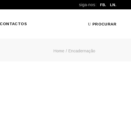
siga-nos:
FB.
LN.
CONTACTOS
PROCURAR
Home
Encadernação