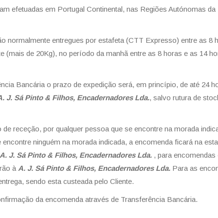
am efetuadas em Portugal Continental, nas Regiões Autónomas da 
 normalmente entregues por estafeta (CTT Expresso) entre as 8 ho
 (mais de 20Kg), no período da manhã entre as 8 horas e as 14 hor
 Bancária o prazo de expedição será, em princípio, de até 24 horas
A. J. Sá Pinto & Filhos, Encadernadores Lda.
, salvo rutura de st
bo de receção, por qualquer pessoa que se encontre na morada indic
se encontre ninguém na morada indicada, a encomenda ficará na est
A. J. Sá Pinto & Filhos, Encadernadores Lda.
, para encomendas
arão à
A. J. Sá Pinto & Filhos, Encadernadores Lda.
Para as enco
entrega, sendo esta custeada pelo Cliente.
nfirmação da encomenda através de Transferência Bancária.