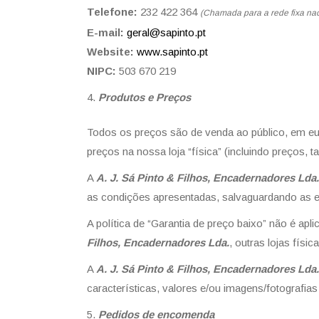
Telefone:
232 422 364
(Chamada para a rede fixa nac
E-mail:
geral@sapinto.pt
Website:
www.sapinto.pt
NIPC:
503 670 219
Produtos e Preços
Todos os preços são de venda ao público, em euro
preços na nossa loja “física” (incluindo preços, 
A
A. J. Sá Pinto & Filhos, Encadernadores Lda.
as condições apresentadas, salvaguardando as 
A política de “Garantia de preço baixo” não é apli
Filhos, Encadernadores Lda.
, outras lojas físi
A
A. J. Sá Pinto & Filhos, Encadernadores Lda.
características, valores e/ou imagens/fotografi
Pedidos de encomenda