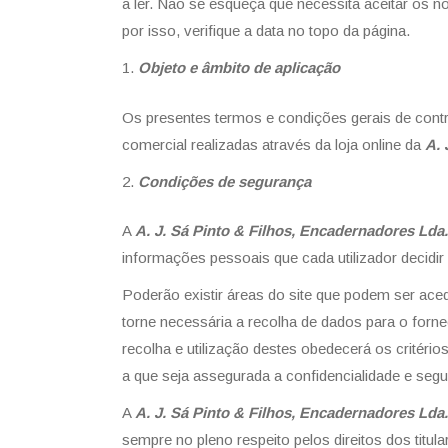
a ler. Não se esqueça que necessita aceitar os 
por isso, verifique a data no topo da página.
Objeto e âmbito de aplicação
Os presentes termos e condições gerais de contra
comercial realizadas através da loja online da
A. 
Condições de segurança
A
A. J. Sá Pinto & Filhos, Encadernadores Lda.
informações pessoais que cada utilizador decidir 
Poderão existir áreas do site que podem ser aced
torne necessária a recolha de dados para o forne
recolha e utilização destes obedecerá os critér
a que seja assegurada a confidencialidade e seg
A
A. J. Sá Pinto & Filhos, Encadernadores Lda.
sempre no pleno respeito pelos direitos dos titu