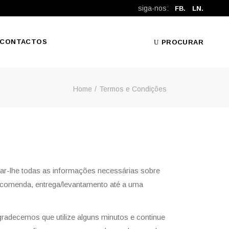
siga-nos:
FB.
LN.
CONTACTOS
PROCURAR
Home
Termos e Condições
 dar-lhe todas as informações necessárias sobre
encomenda, entrega/levantamento até a uma
gradecemos que utilize alguns minutos e continue