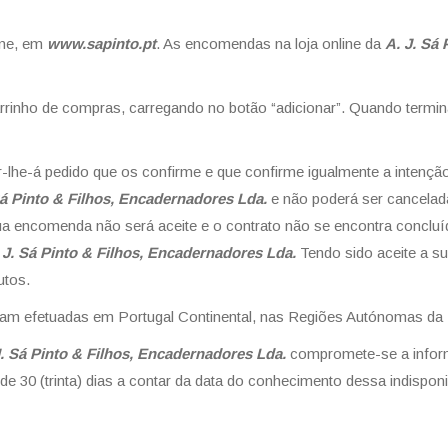
ine, em
www.sapinto.pt
. As encomendas na loja online da
A. J. Sá
arrinho de compras, carregando no botão “adicionar”. Quando termin
r-lhe-á pedido que os confirme e que confirme igualmente a intençã
Sá Pinto & Filhos, Encadernadores Lda.
e não poderá ser cancelada
ua encomenda não será aceite e o contrato não se encontra concluíd
 J. Sá Pinto & Filhos, Encadernadores Lda.
Tendo sido aceite a s
utos.
jam efetuadas em Portugal Continental, nas Regiões Autónomas da 
J. Sá Pinto & Filhos, Encadernadores Lda.
compromete-se a inform
30 (trinta) dias a contar da data do conhecimento dessa indisponib