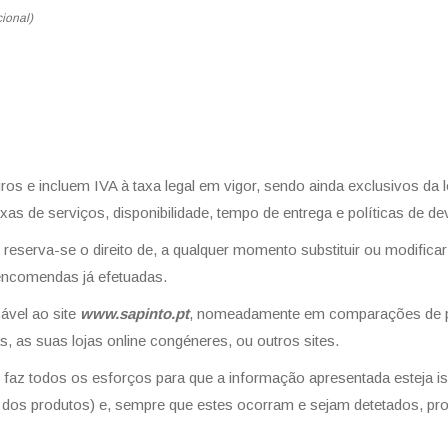
ional)
s e incluem IVA à taxa legal em vigor, sendo ainda exclusivos da lo
taxas de serviços, disponibilidade, tempo de entrega e políticas de d
reserva-se o direito de, a qualquer momento substituir ou modifica
encomendas já efetuadas.
cável ao site
www.sapinto.pt
, nomeadamente em comparações de pr
cas, as suas lojas online congéneres, ou outros sites.
faz todos os esforços para que a informação apresentada esteja ise
as dos produtos) e, sempre que estes ocorram e sejam detetados, pr