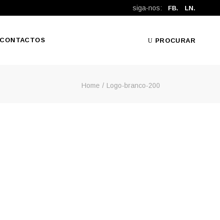
siga-nos:
FB.
LN.
CONTACTOS
PROCURAR
Home
Logo-branco-200