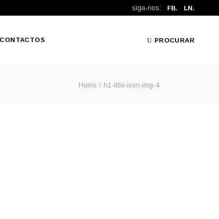
siga-nos:
FB.
LN.
CONTACTOS
PROCURAR
Home
h1-title-icon-img-4