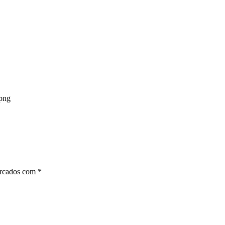
.png
arcados com
*