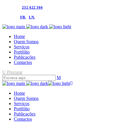
ligue-nos:
232 422 364
siga-nos:
FB.
LN.
Home
Quem Somos
Serviços
Portfólio
Publicações
Contactos
Procurar
Home
Quem Somos
Serviços
Portfólio
Publicações
Contactos