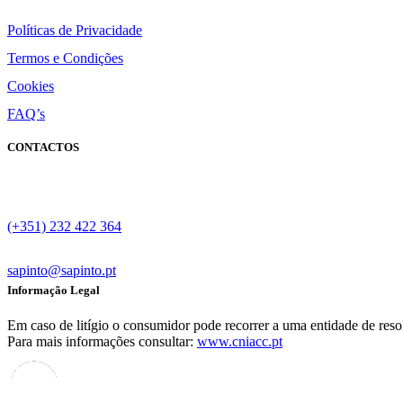
Políticas de Privacidade
Termos e Condições
Cookies
FAQ’s
CONTACTOS
Parque Industial de Coimbrões
Lote 44, 3500-618 Viseu
(+351) 232 422 364
(Chamada para a rede fixa nacional)
sapinto@sapinto.pt
Informação Legal
Em caso de litígio o consumidor pode recorrer a uma entidade de re
Para mais informações consultar:
www.cniacc.pt