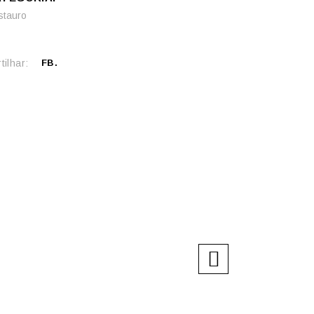
stauro
tilhar:
FB