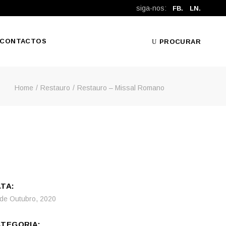
siga-nos:
FB.
LN.
CONTACTOS
PROCURAR
Home
Restauro
Restauro – Missal Romano
TA:
 de Outubro, 2020
TEGORIA: